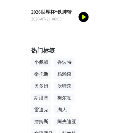
去”的数据
2026世界杯“铁肺转
场”手册：单场票玩
2026-07-21 06:03
家的极限跨城生存法
则
热门标签
小佩顿
香波特
桑托斯
杨瀚森
奥多姆
沃特森
斯潘塞
梅尔顿
雷迪克
湖人
詹姆斯
阿夫迪亚