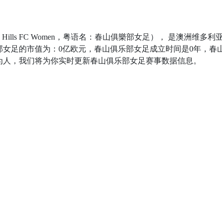
Hills FC Women，粤语名：春山俱樂部女足）， 是澳洲维多利
女足的市值为：0亿欧元，春山俱乐部女足成立时间是0年，春
为人，我们将为你实时更新春山俱乐部女足赛事数据信息。