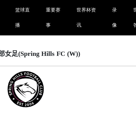
篮球直
重要赛
世界杯资
录
播
事
讯
像
(Spring Hills FC (W))