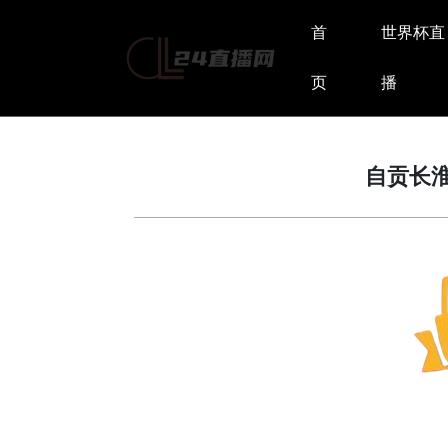
首
世界杯直
页
播
自贡长淮弘祥