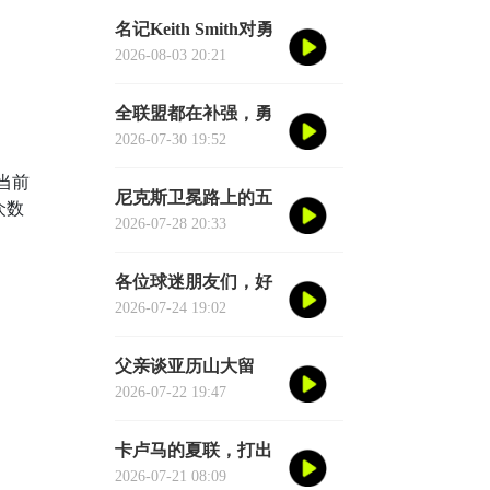
虚或者脑子进水了，
名记Keith Smith对勇
我给您掰开了揉碎了
士11号秀伦德博格的
2026-08-03 20:21
翻译成大白话
评价，用词非常精
准。他说伦德博格是
全联盟都在补强，勇
夏联最耀眼的球员之
士却在“等”——等库
2026-07-30 19:52
一
里老去的那一天
，当前
尼克斯卫冕路上的五
众数
大拦路虎：雷马领
2026-07-28 20:33
衔，76人四巨头在列
各位球迷朋友们，好
消息来了！湖人核心
2026-07-24 19:02
后卫奥斯汀·里夫斯的
2026中国行「紫金之
父亲谈亚历山大留
旅」正式定档今年8
队：东西没坏就别
2026-07-22 19:47
月
修，他不会被夜生活
诱惑走
卡卢马的夏联，打出
了“不给合同说不过
2026-07-21 08:09