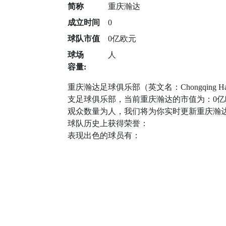
简称
重庆瀚达
成立时间
0
球队市值
0亿欧元
球场
人
容量:
重庆瀚达足球俱乐部（英文名：Chongqin
支足球俱乐部，当前重庆瀚达的市值为：0亿
观众数量为人，我们将为你实时更新重庆瀚
球队历史上获得荣誉：
表现出色的球员有：