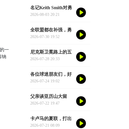
虚或者脑子进水了，
名记Keith Smith对勇
我给您掰开了揉碎了
士11号秀伦德博格的
2026-08-03 20:21
翻译成大白话
评价，用词非常精
准。他说伦德博格是
全联盟都在补强，勇
夏联最耀眼的球员之
士却在“等”——等库
2026-07-30 19:52
一
里老去的那一天
赛的一
尼克斯卫冕路上的五
容纳
大拦路虎：雷马领
2026-07-28 20:33
衔，76人四巨头在列
各位球迷朋友们，好
消息来了！湖人核心
2026-07-24 19:02
后卫奥斯汀·里夫斯的
2026中国行「紫金之
父亲谈亚历山大留
旅」正式定档今年8
队：东西没坏就别
2026-07-22 19:47
月
修，他不会被夜生活
诱惑走
卡卢马的夏联，打出
了“不给合同说不过
2026-07-21 08:09