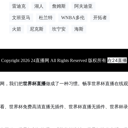
雷迪克
湖人
詹姆斯
阿夫迪亚
文班亚马
杜兰特
WNBA多伦
开拓者
火箭
尼克斯
坎宁安
海斯
在24直播
Copyright 2026 24直播网 All Rights Reserved 版权所有
网，我们把
世界杯直播
做成了一种习惯。畅享世界杯直播在线观
看、世界杯免费高清直播无插件、世界杯直播无插件、世界杯录