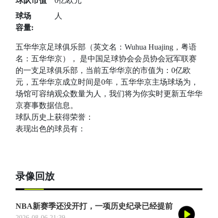
球队市值
0亿欧元
球场
人
容量:
五华华京足球俱乐部（英文名：Wuhua Huajing，粤语
名：五华华京）， 是中国足球协会会员协会冠军联赛
的一支足球俱乐部，当前五华华京的市值为：0亿欧
元，五华华京成立时间是0年，五华华京主场球场为，
场馆可容纳观众数量为人，我们将为你实时更新五华华
京赛事数据信息。
球队历史上获得荣誉：
表现出色的球员有：
录像回放
NBA新赛季还没开打，一项历史纪录已经提前
诞生——英国篮球俱乐部伦敦雄狮将首次站上
2026-08-06 21:39