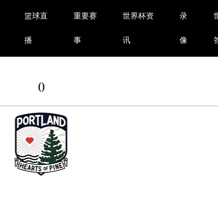
篮球直
重要赛
世界杯资
录
播
事
讯
像
()