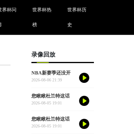
世界杯问
世界杯热
世界杯历
答
榜
史
录像回放
NBA新赛季还没开
打，一项历史纪录已
2026-08-06 21:39
经提前诞生——英国
篮球俱乐部伦敦雄狮
您瞅瞅杜兰特这话
将首次站上NBA季前
——"76人比宇宙勇
2026-08-05 19:01
赛的舞台
强。"别觉得他是谦
虚或者脑子进水了，
您瞅瞅杜兰特这话
我给您掰开了揉碎了
——"76人比宇宙勇
2026-08-05 19:01
翻译成大白话
强。"别觉得他是谦