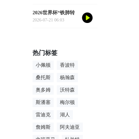
去”的数据
2026世界杯“铁肺转
场”手册：单场票玩
2026-07-21 06:03
家的极限跨城生存法
则
热门标签
小佩顿
香波特
桑托斯
杨瀚森
奥多姆
沃特森
斯潘塞
梅尔顿
雷迪克
湖人
詹姆斯
阿夫迪亚