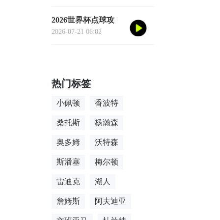
家的极限跨城生存法
则
2026世界杯点球攻
防：基于手套湿度变
2026-07-21 06:02
量的守门员扑救决策
亚秒级算法重构
热门标签
小佩顿
香波特
桑托斯
杨瀚森
奥多姆
沃特森
斯潘塞
梅尔顿
雷迪克
湖人
詹姆斯
阿夫迪亚