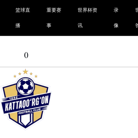
篮球直
重要赛
世界杯资
录
播
事
讯
像
()