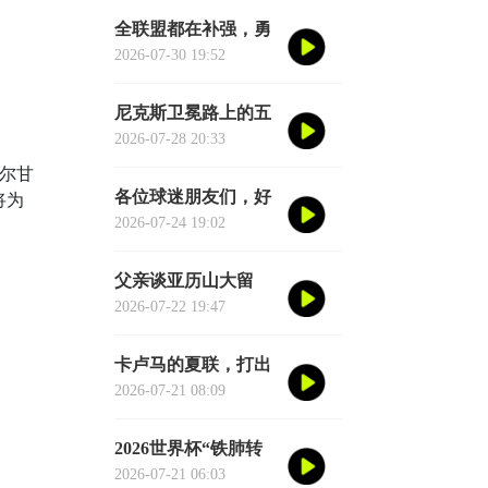
准。他说伦德博格是
全联盟都在补强，勇
夏联最耀眼的球员之
士却在“等”——等库
2026-07-30 19:52
一
里老去的那一天
尼克斯卫冕路上的五
大拦路虎：雷马领
2026-07-28 20:33
衔，76人四巨头在列
库尔甘
各位球迷朋友们，好
将为
消息来了！湖人核心
2026-07-24 19:02
后卫奥斯汀·里夫斯的
2026中国行「紫金之
父亲谈亚历山大留
旅」正式定档今年8
队：东西没坏就别
2026-07-22 19:47
月
修，他不会被夜生活
诱惑走
卡卢马的夏联，打出
了“不给合同说不过
2026-07-21 08:09
去”的数据
2026世界杯“铁肺转
场”手册：单场票玩
2026-07-21 06:03