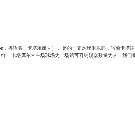
'rg'on，粤语名：卡塔庫爾甘）， 是的一支足球俱乐部，当前卡塔
0年，卡塔库尔甘主场球场为，场馆可容纳观众数量为人，我们