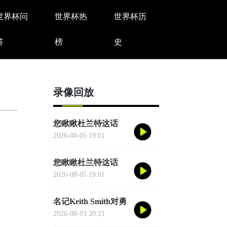
世界杯问
世界杯热
世界杯历
答
榜
史
录像回放
您瞅瞅杜兰特这话
——"76人比宇宙勇
2026-08-05 19:01
强。"别觉得他是谦
虚或者脑子进水了，
您瞅瞅杜兰特这话
我给您掰开了揉碎了
——"76人比宇宙勇
2026-08-05 19:01
翻译成大白话
强。"别觉得他是谦
虚或者脑子进水了，
名记Keith Smith对勇
我给您掰开了揉碎了
士11号秀伦德博格的
2026-08-03 20:21
翻译成大白话
评价，用词非常精