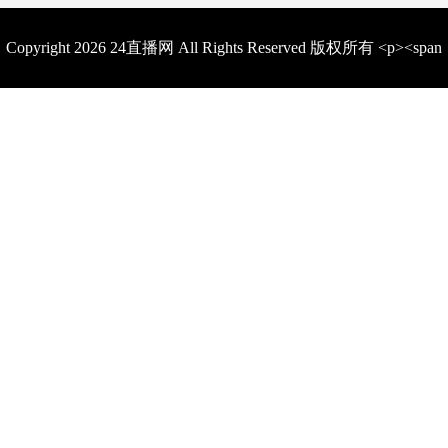
Copyright 2026 24直播网 All Rights Reserved 版权所有 <p><span
style="color: rgb(15, 17, 21); font-family: quote-cjk-patch, Inter,
system-ui, -apple-system, BlinkMacSystemFont, &quot;Segoe
UI&quot;, Roboto, Oxygen, Ubuntu, Cantarell, &quot;Open
Sans&quot;, &quot;Helvetica Neue&quot;, sans-serif; background-
color: rgb(255, 255, 255);">在24直播网，我们把<strong>世界杯直