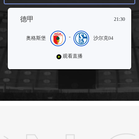
德甲
21:30
-
奥格斯堡
沙尔克04
观看直播