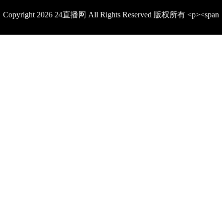
Copyright 2026 24直播网 All Rights Reserved 版权所有 <p><span
style="color: rgb(15, 17, 21); font-family: quote-cjk-patch, Inter,
system-ui, -apple-system, BlinkMacSystemFont, &quot;Segoe
UI&quot;, Roboto, Oxygen, Ubuntu, Cantarell, &quot;Open
Sans&quot;, &quot;Helvetica Neue&quot;, sans-serif; background-
color: rgb(255, 255, 255);">在24直播网，我们把<strong>世界杯直