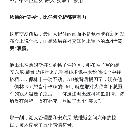
补。中锋位置从“缺人”变成了“够用”。
浓眉的“笑哭”，比任何分析都更有力
这笔交易前后，最让人记住的画面不是佩林卡在新闻发
布会上说什么，而是浓眉在社交媒体上留下的
五个“笑
哭”表情
。
他出现在詹姆斯好友的帖子评论区，那条帖子写的是：
安东尼·戴维斯多年来几乎是跪求佩林卡给他找个中锋
搭档……佩林卡一动不动。AD被背后捅刀了，现在他
（佩林卡）想当个称职的GM，就在那对为你拿下总冠
军的双人组走了之后……你没法编出这种狗血剧情
。浓
眉没有解释，没有补充，只回了五个“笑哭”。
那一刻，湖人管理层和安东尼·戴维斯之间六年的拉
锯，被浓缩成了五个表情符号。