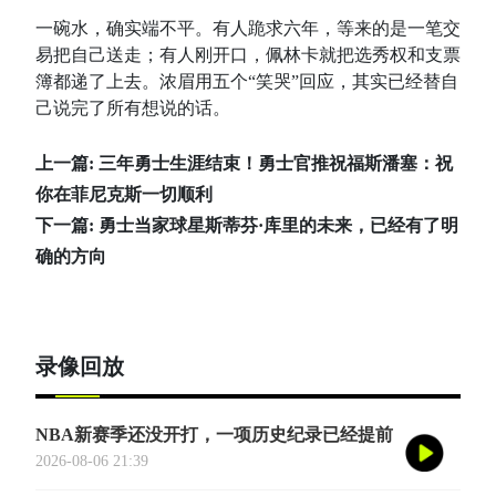
一碗水，确实端不平。有人跪求六年，等来的是一笔交
易把自己送走；有人刚开口，佩林卡就把选秀权和支票
簿都递了上去。浓眉用五个“笑哭”回应，其实已经替自
己说完了所有想说的话。
上一篇:
三年勇士生涯结束！勇士官推祝福斯潘塞：祝
你在菲尼克斯一切顺利
下一篇:
勇士当家球星斯蒂芬·库里的未来，已经有了明
确的方向
录像回放
NBA新赛季还没开打，一项历史纪录已经提前
诞生——英国篮球俱乐部伦敦雄狮将首次站上
2026-08-06 21:39
NBA季前赛的舞台