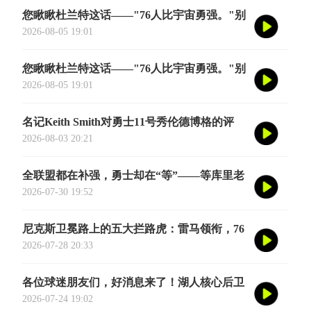
您瞅瞅杜兰特这话——"76人比宇宙勇强。"别
觉得他是谦虚或者脑子进水了，我给您掰开了
2026-08-05 19:01
揉碎了翻译成大白话
您瞅瞅杜兰特这话——"76人比宇宙勇强。"别
觉得他是谦虚或者脑子进水了，我给您掰开了
2026-08-05 19:01
揉碎了翻译成大白话
名记Keith Smith对勇士11号秀伦德博格的评
价，用词非常精准。他说伦德博格是夏联最耀
2026-08-03 20:21
眼的球员之一
全联盟都在补强，勇士却在“等”——等库里老
去的那一天
2026-07-30 19:52
尼克斯卫冕路上的五大拦路虎：雷马领衔，76
人四巨头在列
2026-07-28 20:33
各位球迷朋友们，好消息来了！湖人核心后卫
奥斯汀·里夫斯的2026中国行「紫金之旅」正
2026-07-24 19:02