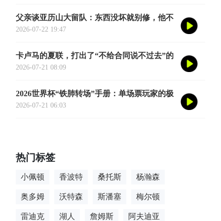
式定档今年8月
父亲谈亚历山大留队：东西没坏就别修，他不
会被夜生活诱惑走
2026-07-22 19:47
卡卢马的夏联，打出了“不给合同说不过去”的
数据
2026-07-21 08:09
2026世界杯“铁肺转场”手册：单场票玩家的极
限跨城生存法则
2026-07-21 06:03
热门标签
小佩顿
香波特
桑托斯
杨瀚森
奥多姆
沃特森
斯潘塞
梅尔顿
雷迪克
湖人
詹姆斯
阿夫迪亚