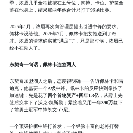
季，浓眉几乎全程被按在五号位，肉搏、卡位、护筐全
落在他身上，结果那两年他合计只打了96场比赛
。
2025年1月，浓眉再次向管理层提出引进中锋的要求
。
佩林卡没给他。2026年7月，佩林卡把艾顿送到了奇
才
。浓眉的请求确实被“满足”了，只是那时候，浓眉已
经不在湖人了。
东契奇一句话，佩林卡连签两人
东契奇加盟湖人之后，态度很明确——告诉佩林卡和雷
迪克，他需要一个A级中锋
。佩林卡的反应快到像按了
加速键：先是花了
四个首轮资产+四年1.3亿
，从爵士先
签后换拿下了沃克·凯斯勒
；紧接着又用
一年390万
签下
了前勇士冠军中锋凯文·卢尼
。
一个顶级护框中锋打首发，一个经验丰富的老将打替