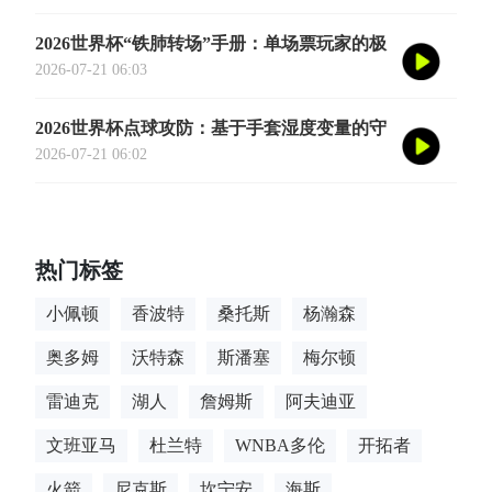
2026世界杯“铁肺转场”手册：单场票玩家的极
限跨城生存法则
2026-07-21 06:03
2026世界杯点球攻防：基于手套湿度变量的守
门员扑救决策亚秒级算法重构
2026-07-21 06:02
热门标签
小佩顿
香波特
桑托斯
杨瀚森
奥多姆
沃特森
斯潘塞
梅尔顿
雷迪克
湖人
詹姆斯
阿夫迪亚
文班亚马
杜兰特
WNBA多伦
开拓者
火箭
尼克斯
坎宁安
海斯