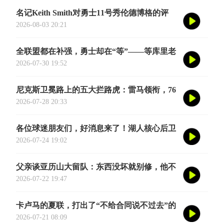
名记Keith Smith对勇士11号秀伦德博格的评
价，用词非常精准。他说伦德博格是夏联最耀
2026-08-03 20:21
眼的球员之一
全联盟都在补强，勇士却在“等”——等库里老
去的那一天
2026-07-30 19:52
尼克斯卫冕路上的五大拦路虎：雷马领衔，76
人四巨头在列
2026-07-28 20:33
各位球迷朋友们，好消息来了！湖人核心后卫
奥斯汀·里夫斯的2026中国行「紫金之旅」正
2026-07-24 19:02
式定档今年8月
父亲谈亚历山大留队：东西没坏就别修，他不
会被夜生活诱惑走
2026-07-22 19:47
卡卢马的夏联，打出了“不给合同说不过去”的
数据
2026-07-21 08:09