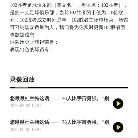
102胜者足球俱乐部（英文名：，粤语名：102胜者），
是的一支足球俱乐部，当前102胜者的市值为：0亿欧
元，102胜者成立时间是年，102胜者主场球场为，场馆
可容纳观众数量为人，我们将为你实时更新102胜者赛
事数据信息。
球队历史上获得荣誉：
表现出色的球员有：
录像回放
您瞅瞅杜兰特这话——"76人比宇宙勇强。"别
觉得他是谦虚或者脑子进水了，我给您掰开了
2026-08-05 19:01
揉碎了翻译成大白话
您瞅瞅杜兰特这话——"76人比宇宙勇强。"别
觉得他是谦虚或者脑子进水了，我给您掰开了
2026-08-05 19:01
揉碎了翻译成大白话