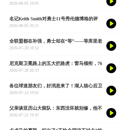
觉得他是谦虚或者脑子进水了，我给您掰开了
2026-08-05 19:01
揉碎了翻译成大白话
名记Keith Smith对勇士11号秀伦德博格的评
价，用词非常精准。他说伦德博格是夏联最耀
2026-08-03 20:21
眼的球员之一
全联盟都在补强，勇士却在“等”——等库里老
去的那一天
2026-07-30 19:52
尼克斯卫冕路上的五大拦路虎：雷马领衔，76
人四巨头在列
2026-07-28 20:33
各位球迷朋友们，好消息来了！湖人核心后卫
奥斯汀·里夫斯的2026中国行「紫金之旅」正
2026-07-24 19:02
式定档今年8月
父亲谈亚历山大留队：东西没坏就别修，他不
会被夜生活诱惑走
2026-07-22 19:47