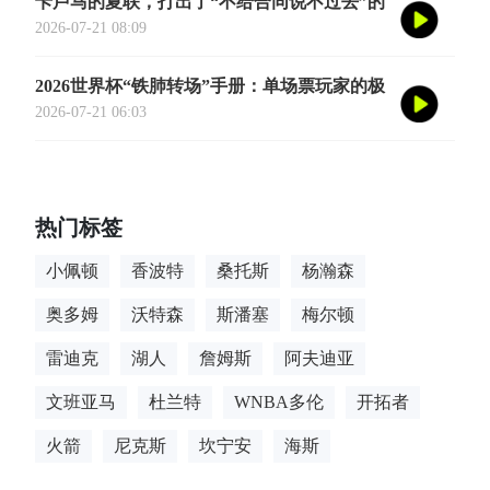
卡卢马的夏联，打出了“不给合同说不过去”的
数据
2026-07-21 08:09
2026世界杯“铁肺转场”手册：单场票玩家的极
限跨城生存法则
2026-07-21 06:03
热门标签
小佩顿
香波特
桑托斯
杨瀚森
奥多姆
沃特森
斯潘塞
梅尔顿
雷迪克
湖人
詹姆斯
阿夫迪亚
文班亚马
杜兰特
WNBA多伦
开拓者
火箭
尼克斯
坎宁安
海斯