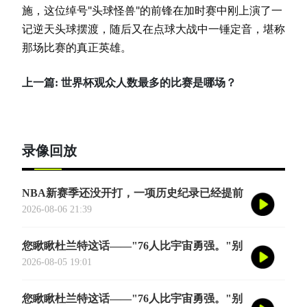
施，这位绰号"头球怪兽"的前锋在加时赛中刚上演了一
记逆天头球摆渡，随后又在点球大战中一锤定音，堪称
那场比赛的真正英雄。
上一篇:
世界杯观众人数最多的比赛是哪场？
录像回放
NBA新赛季还没开打，一项历史纪录已经提前
诞生——英国篮球俱乐部伦敦雄狮将首次站上
2026-08-06 21:39
NBA季前赛的舞台
您瞅瞅杜兰特这话——"76人比宇宙勇强。"别
觉得他是谦虚或者脑子进水了，我给您掰开了
2026-08-05 19:01
揉碎了翻译成大白话
您瞅瞅杜兰特这话——"76人比宇宙勇强。"别