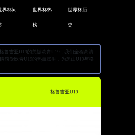
世界杯问
世界杯热
世界杯历
答
榜
史
迎战格鲁吉亚U19的关键欧青U19，我们全程高清
感受欧青U19的热血澎湃，为黑山U19与格
格鲁吉亚U19