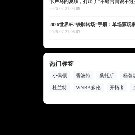
卡卢马的夏联，打出了“不给合同说不过
2026-07-21 08:09
2026世界杯“铁肺转场”手册：单场票
2026-07-21 06:03
热门标签
小佩顿
香波特
桑托斯
杨瀚
杜兰特
WNBA多伦
开拓者