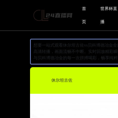
首
世界杯直
页
播
想要一站式观看休尔坦古佐vs贝科博德冶金全部
高清转播，画面流畅不中断。实时回放精彩瞬
与贝科博德冶金的每一次拼搏喝彩，畅享纯粹
休尔坦古佐