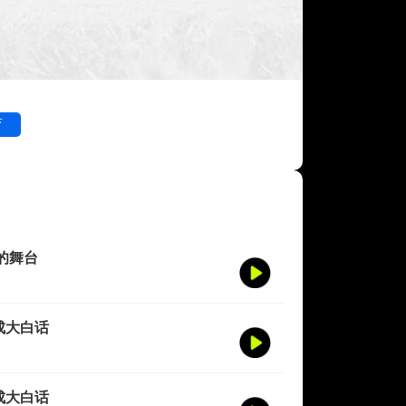
育
的舞台
成大白话
成大白话