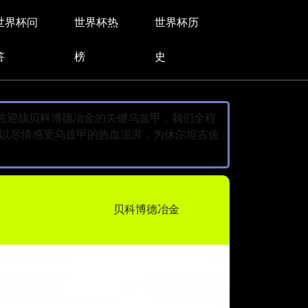
世界杯问
世界杯热
世界杯历
答
榜
史
坦古佐迎战贝科博德冶金的关键乌兹甲，我们全程
以尽情感受乌兹甲的热血澎湃，为休尔坦古佐
贝科博德冶金