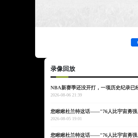
录像回放
NBA新赛季还没开打，一项历史纪录已
2026-08-06 21:39
您瞅瞅杜兰特这话——"76人比宇宙勇
2026-08-05 19:01
您瞅瞅杜兰特这话——"76人比宇宙勇