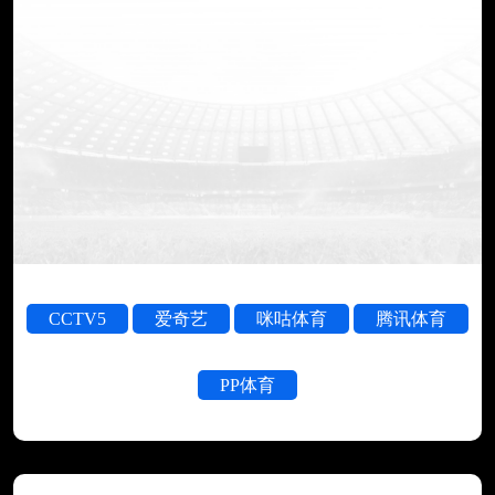
CCTV5
爱奇艺
咪咕体育
腾讯体育
PP体育