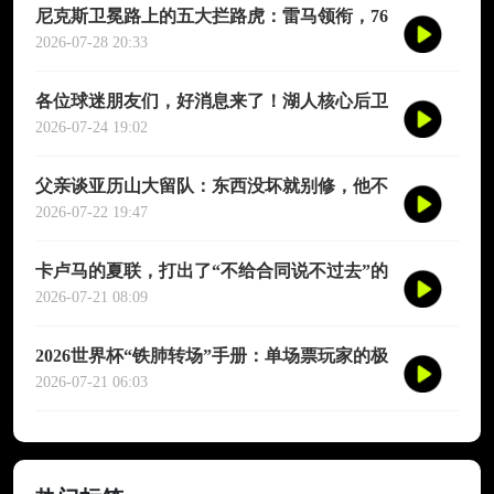
尼克斯卫冕路上的五大拦路虎：雷马领衔，76
人四巨头在列
2026-07-28 20:33
各位球迷朋友们，好消息来了！湖人核心后卫
奥斯汀·里夫斯的2026中国行「紫金之旅」正
2026-07-24 19:02
式定档今年8月
父亲谈亚历山大留队：东西没坏就别修，他不
会被夜生活诱惑走
2026-07-22 19:47
卡卢马的夏联，打出了“不给合同说不过去”的
数据
2026-07-21 08:09
2026世界杯“铁肺转场”手册：单场票玩家的极
限跨城生存法则
2026-07-21 06:03