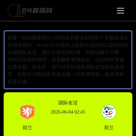
想要一站式观看荷兰vs阿尔及利亚全部精彩？本频道满足
你所有期待。06-04 02:45准时上线荷兰迎战阿尔及利亚的
关键国际友谊，我们全程高清转播，画面流畅不中断。
实时回放精彩瞬间，深度解析赛场动态，让你轻松掌握
比赛全貌。在这里，你可以尽情感受国际友谊的热血澎
湃，为荷兰与阿尔及利亚的每一次拼搏喝彩，畅享纯粹
观赛乐趣。;
国际友谊
2026-06-04 02:45
荷兰
荷兰