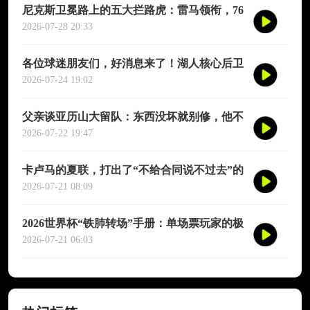
尼克斯卫冕路上的五大拦路虎：雷马领衔，76
人四巨头在列
2026-07-28 20:33
各位球迷朋友们，好消息来了！湖人核心后卫
奥斯汀·里夫斯的2026中国行「紫金之旅」正
2026-07-24 19:02
式定档今年8月
父亲谈亚历山大留队：东西没坏就别修，他不
会被夜生活诱惑走
2026-07-22 19:47
卡卢马的夏联，打出了“不给合同说不过去”的
数据
2026-07-21 08:09
2026世界杯“铁肺转场”手册：单场票玩家的极
限跨城生存法则
2026-07-21 06:03