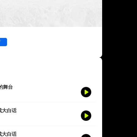
育
的舞台
成大白话
成大白话