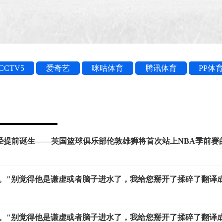
CCTV5
爱奇艺
咪咕体育
腾讯体育
PP体
经提前诞生——英国篮球俱乐部伦敦雄狮将首次站上NBA季前赛
强。"别觉得他是谦虚或者脑子进水了，我给您掰开了揉碎了翻译
强。"别觉得他是谦虚或者脑子进水了，我给您掰开了揉碎了翻译