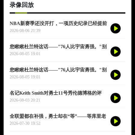
录像回放
NBA新赛季还没开打，一项历史纪录已经提前
诞生——英国篮球俱乐部伦敦雄狮将首次站上
2026-08-06 21:39
NBA季前赛的舞台
您瞅瞅杜兰特这话——"76人比宇宙勇强。"别
觉得他是谦虚或者脑子进水了，我给您掰开了
2026-08-05 19:01
揉碎了翻译成大白话
您瞅瞅杜兰特这话——"76人比宇宙勇强。"别
觉得他是谦虚或者脑子进水了，我给您掰开了
2026-08-05 19:01
揉碎了翻译成大白话
名记Keith Smith对勇士11号秀伦德博格的评
价，用词非常精准。他说伦德博格是夏联最耀
2026-08-03 20:21
眼的球员之一
全联盟都在补强，勇士却在“等”——等库里老
去的那一天
2026-07-30 19:52