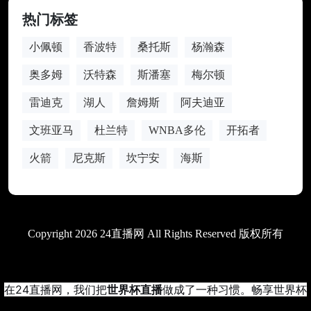
热门标签
小佩顿
香波特
桑托斯
杨瀚森
奥多姆
沃特森
斯潘塞
梅尔顿
雷迪克
湖人
詹姆斯
阿夫迪亚
文班亚马
杜兰特
WNBA多伦
开拓者
火箭
尼克斯
坎宁安
海斯
Copyright 2026 24直播网 All Rights Reserved 版权所有
在24直播网，我们把
世界杯直播
做成了一种习惯。畅享世界杯