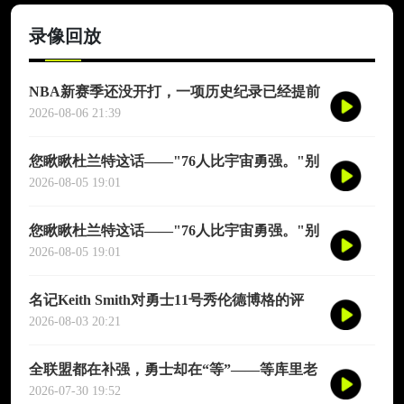
录像回放
NBA新赛季还没开打，一项历史纪录已经提前
诞生——英国篮球俱乐部伦敦雄狮将首次站上
2026-08-06 21:39
NBA季前赛的舞台
您瞅瞅杜兰特这话——"76人比宇宙勇强。"别
觉得他是谦虚或者脑子进水了，我给您掰开了
2026-08-05 19:01
揉碎了翻译成大白话
您瞅瞅杜兰特这话——"76人比宇宙勇强。"别
觉得他是谦虚或者脑子进水了，我给您掰开了
2026-08-05 19:01
揉碎了翻译成大白话
名记Keith Smith对勇士11号秀伦德博格的评
价，用词非常精准。他说伦德博格是夏联最耀
2026-08-03 20:21
眼的球员之一
全联盟都在补强，勇士却在“等”——等库里老
去的那一天
2026-07-30 19:52