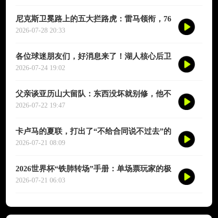
尼克斯卫冕路上的五大拦路虎：雷马领衔，76
人四巨头在列
2026-07-28 20:33
各位球迷朋友们，好消息来了！湖人核心后卫
奥斯汀·里夫斯的2026中国行「紫金之旅」正
2026-07-24 19:02
式定档今年8月
父亲谈亚历山大留队：东西没坏就别修，他不
会被夜生活诱惑走
2026-07-22 19:47
卡卢马的夏联，打出了“不给合同说不过去”的
数据
2026-07-21 08:09
2026世界杯“铁肺转场”手册：单场票玩家的极
限跨城生存法则
2026-07-21 06:03