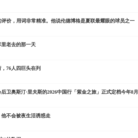
伦德博格的评价，用词非常精准。他说伦德博格是夏联最耀眼的球员之一
库里老去的那一天
，76人四巨头在列
后卫奥斯汀·里夫斯的2026中国行「紫金之旅」正式定档今年8
，他不会被夜生活诱惑走