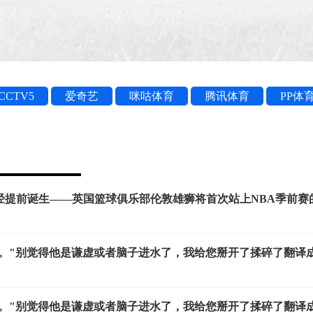
CCTV5
爱奇艺
咪咕体育
腾讯体育
PP体
经提前诞生——英国篮球俱乐部伦敦雄狮将首次站上NBA季前赛
强。"别觉得他是谦虚或者脑子进水了，我给您掰开了揉碎了翻译
强。"别觉得他是谦虚或者脑子进水了，我给您掰开了揉碎了翻译