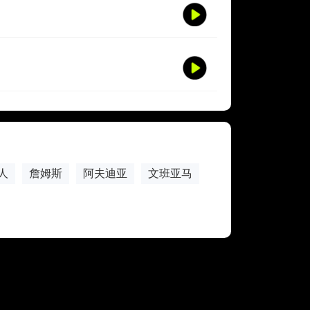
人
詹姆斯
阿夫迪亚
文班亚马