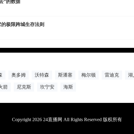
去”的数据
玩家的极限跨城生存法则
森
奥多姆
沃特森
斯潘塞
梅尔顿
雷迪克
湖
火箭
尼克斯
坎宁安
海斯
Copyright 2026 24直播网 All Rights Reserved 版权所有