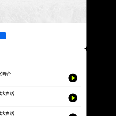
育
的舞台
成大白话
成大白话