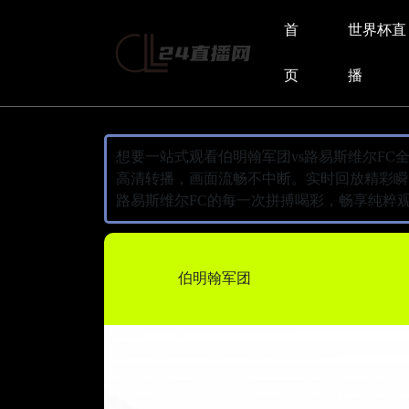
首
世界杯直
页
播
想要一站式观看伯明翰军团vs路易斯维尔FC全
高清转播，画面流畅不中断。实时回放精彩瞬
路易斯维尔FC的每一次拼搏喝彩，畅享纯粹观
伯明翰军团