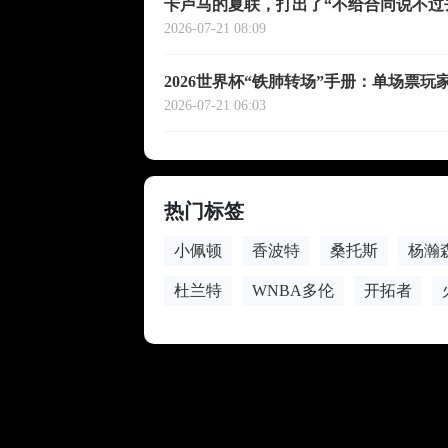
卡卢马的夏联，打出了“不给合同说不过
2026-07-21 08:09
2026世界杯“铁肺转场”手册：单场票
2026-07-21 06:03
热门标签
小佩顿
香波特
桑托斯
杨瀚
杜兰特
WNBA多伦
开拓者