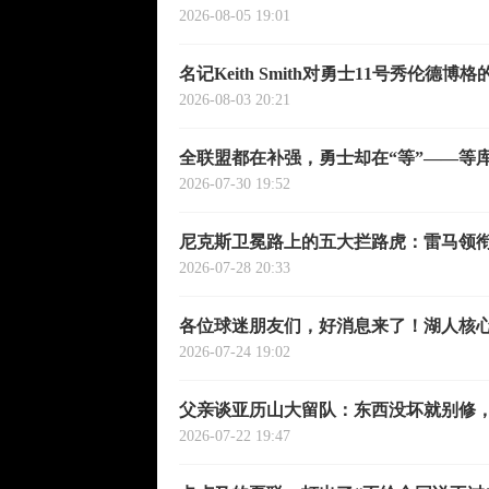
2026-08-05 19:01
名记Keith Smith对勇士11号秀
2026-08-03 20:21
全联盟都在补强，勇士却在“等”——等
2026-07-30 19:52
尼克斯卫冕路上的五大拦路虎：雷马领衔
2026-07-28 20:33
各位球迷朋友们，好消息来了！湖人核心
2026-07-24 19:02
父亲谈亚历山大留队：东西没坏就别修
2026-07-22 19:47