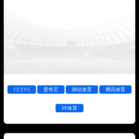
CCTV5
爱奇艺
咪咕体育
腾讯体育
PP体育