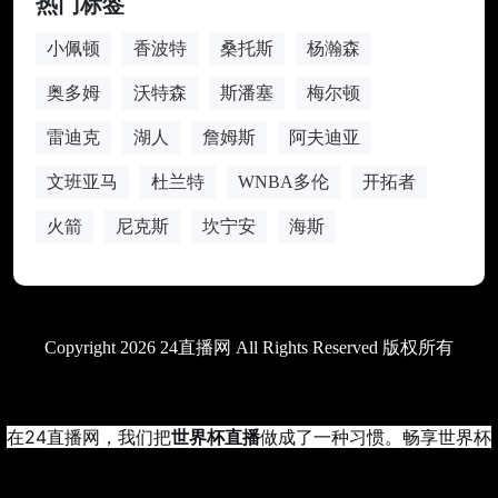
热门标签
小佩顿
香波特
桑托斯
杨瀚森
奥多姆
沃特森
斯潘塞
梅尔顿
雷迪克
湖人
詹姆斯
阿夫迪亚
文班亚马
杜兰特
WNBA多伦
开拓者
火箭
尼克斯
坎宁安
海斯
Copyright 2026 24直播网 All Rights Reserved 版权所有
在24直播网，我们把
世界杯直播
做成了一种习惯。畅享世界杯