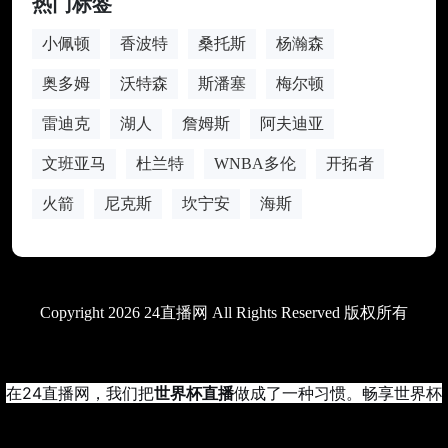
热门标签
小佩顿
香波特
桑托斯
杨瀚森
奥多姆
沃特森
斯潘塞
梅尔顿
雷迪克
湖人
詹姆斯
阿夫迪亚
文班亚马
杜兰特
WNBA多伦
开拓者
火箭
尼克斯
坎宁安
海斯
Copyright 2026 24直播网 All Rights Reserved 版权所有
在24直播网，我们把
世界杯直播
做成了一种习惯。畅享世界杯