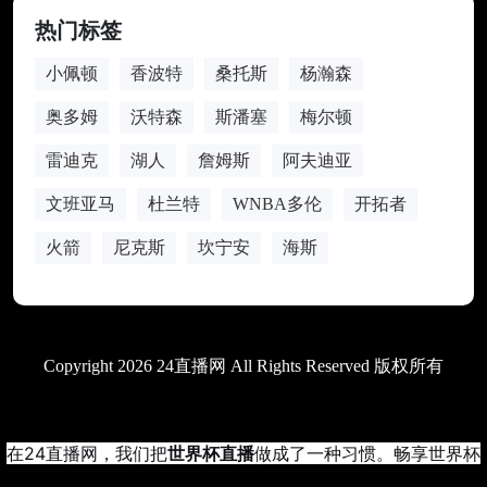
热门标签
小佩顿
香波特
桑托斯
杨瀚森
奥多姆
沃特森
斯潘塞
梅尔顿
雷迪克
湖人
詹姆斯
阿夫迪亚
文班亚马
杜兰特
WNBA多伦
开拓者
火箭
尼克斯
坎宁安
海斯
Copyright 2026 24直播网 All Rights Reserved 版权所有
在24直播网，我们把
世界杯直播
做成了一种习惯。畅享世界杯