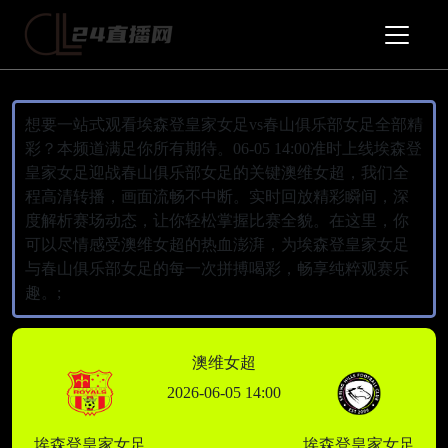
想要一站式观看埃森登皇家女足vs春山俱乐部女足全部精
彩？本频道满足你所有期待。06-05 14:00准时上线埃森登
皇家女足迎战春山俱乐部女足的关键澳维女超，我们全
程高清转播，画面流畅不中断。实时回放精彩瞬间，深
度解析赛场动态，让你轻松掌握比赛全貌。在这里，你
可以尽情感受澳维女超的热血澎湃，为埃森登皇家女足
与春山俱乐部女足的每一次拼搏喝彩，畅享纯粹观赛乐
趣。;
澳维女超
2026-06-05 14:00
埃森登皇家女足
埃森登皇家女足