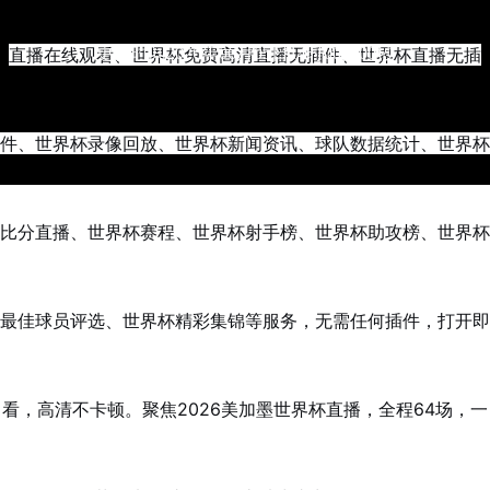
直播在线观看、世界杯免费高清直播无插件、世界杯直播无插
更新时间2026年06月05日14时00分00秒
件、世界杯录像回放、世界杯新闻资讯、球队数据统计、世界杯
比分直播、世界杯赛程、世界杯射手榜、世界杯助攻榜、世界杯
最佳球员评选、世界杯精彩集锦等服务，无需任何插件，打开即
看，高清不卡顿。聚焦2026美加墨世界杯直播，全程64场，一