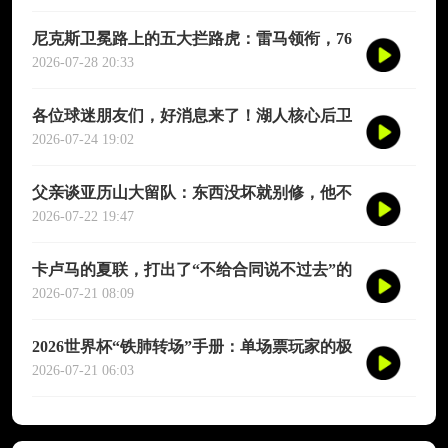
尼克斯卫冕路上的五大拦路虎：雷马领衔，76
人四巨头在列
2026-07-28 20:33
各位球迷朋友们，好消息来了！湖人核心后卫
奥斯汀·里夫斯的2026中国行「紫金之旅」正
2026-07-24 19:02
式定档今年8月
父亲谈亚历山大留队：东西没坏就别修，他不
会被夜生活诱惑走
2026-07-22 19:47
卡卢马的夏联，打出了“不给合同说不过去”的
数据
2026-07-21 08:09
2026世界杯“铁肺转场”手册：单场票玩家的极
限跨城生存法则
2026-07-21 06:03