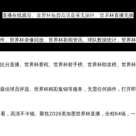
直播在线观看、世界杯免费高清直播无插件、世界杯直播无插
更新时间2026年06月05日14时00分00秒
件、世界杯录像回放、世界杯新闻资讯、球队数据统计、世界杯
比分直播、世界杯赛程、世界杯射手榜、世界杯助攻榜、世界杯
最佳球员评选、世界杯精彩集锦等服务，无需任何插件，打开即
看，高清不卡顿。聚焦2026美加墨世界杯直播，全程64场，一