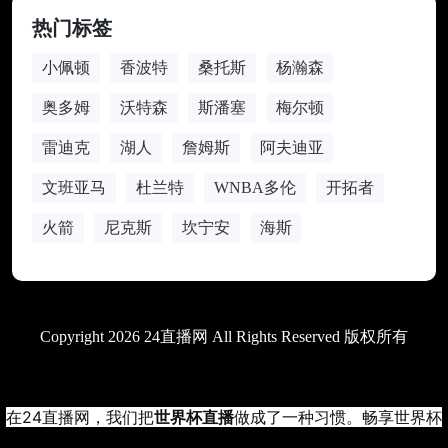
热门标签
小佩顿
香波特
桑托斯
杨瀚森
奥多姆
沃特森
斯潘塞
梅尔顿
雷迪克
湖人
詹姆斯
阿夫迪亚
文班亚马
杜兰特
WNBA多伦
开拓者
火箭
尼克斯
坎宁安
海斯
Copyright 2026 24直播网 All Rights Reserved 版权所有
在24直播网，我们把
世界杯直播
做成了一种习惯。畅享世界杯