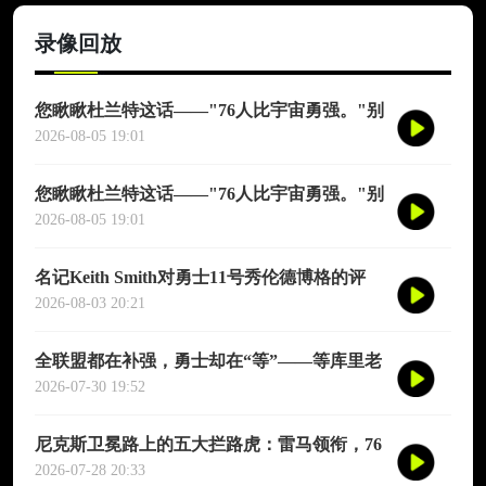
录像回放
您瞅瞅杜兰特这话——"76人比宇宙勇强。"别
觉得他是谦虚或者脑子进水了，我给您掰开了
2026-08-05 19:01
揉碎了翻译成大白话
您瞅瞅杜兰特这话——"76人比宇宙勇强。"别
觉得他是谦虚或者脑子进水了，我给您掰开了
2026-08-05 19:01
揉碎了翻译成大白话
名记Keith Smith对勇士11号秀伦德博格的评
价，用词非常精准。他说伦德博格是夏联最耀
2026-08-03 20:21
眼的球员之一
全联盟都在补强，勇士却在“等”——等库里老
去的那一天
2026-07-30 19:52
尼克斯卫冕路上的五大拦路虎：雷马领衔，76
人四巨头在列
2026-07-28 20:33