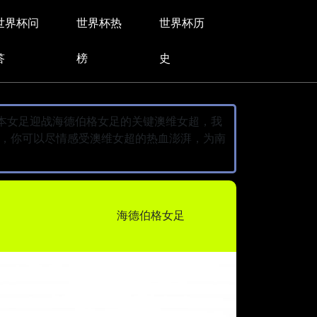
世界杯问
世界杯热
世界杯历
答
榜
史
墨尔本女足迎战海德伯格女足的关键澳维女超，我
，你可以尽情感受澳维女超的热血澎湃，为南
海德伯格女足