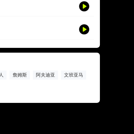
人
詹姆斯
阿夫迪亚
文班亚马