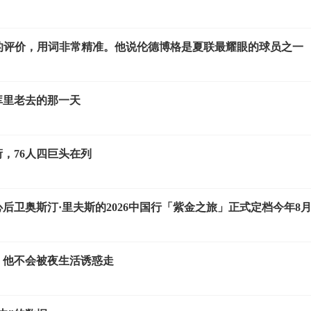
伦德博格的评价，用词非常精准。他说伦德博格是夏联最耀眼的球员之一
库里老去的那一天
，76人四巨头在列
后卫奥斯汀·里夫斯的2026中国行「紫金之旅」正式定档今年8
，他不会被夜生活诱惑走