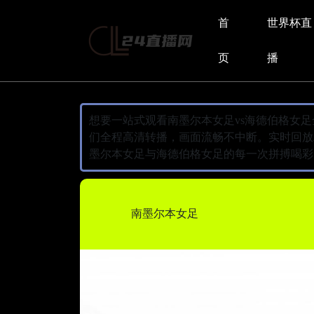
首
世界杯直
页
播
想要一站式观看南墨尔本女足vs海德伯格女足全
们全程高清转播，画面流畅不中断。实时回放
墨尔本女足与海德伯格女足的每一次拼搏喝彩
南墨尔本女足