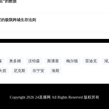
去”的数据
玩家的极限跨城生存法则
森
奥多姆
沃特森
斯潘塞
梅尔顿
雷迪克
湖
火箭
尼克斯
坎宁安
海斯
Copyright 2026 24直播网 All Rights Reserved 版权所有