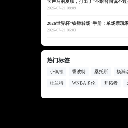
卡卢马的夏联，打出了“不给合同说不过
2026-07-21 08:09
2026世界杯“铁肺转场”手册：单场票
2026-07-21 06:03
热门标签
小佩顿
香波特
桑托斯
杨瀚
杜兰特
WNBA多伦
开拓者