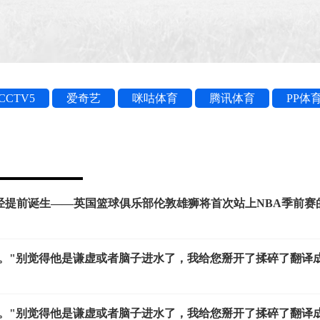
CCTV5
爱奇艺
咪咕体育
腾讯体育
PP体
经提前诞生——英国篮球俱乐部伦敦雄狮将首次站上NBA季前赛
强。"别觉得他是谦虚或者脑子进水了，我给您掰开了揉碎了翻译
强。"别觉得他是谦虚或者脑子进水了，我给您掰开了揉碎了翻译