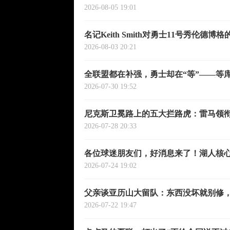
2026-08-05 19:01
名记Keith Smith对勇士11号秀
2026-08-03 20:21
全联盟都在补强，勇士却在“等”——等
2026-07-30 19:52
尼克斯卫冕路上的五大拦路虎：雷马领衔
2026-07-28 20:33
各位球迷朋友们，好消息来了！湖人核心
2026-07-24 19:02
父亲谈亚历山大留队：东西没坏就别修
2026-07-22 19:47