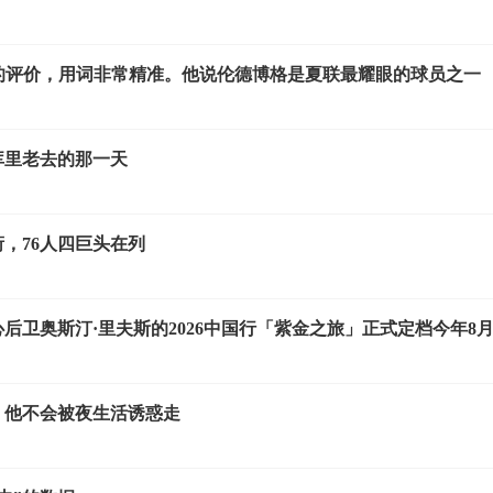
伦德博格的评价，用词非常精准。他说伦德博格是夏联最耀眼的球员之一
库里老去的那一天
，76人四巨头在列
后卫奥斯汀·里夫斯的2026中国行「紫金之旅」正式定档今年8
，他不会被夜生活诱惑走