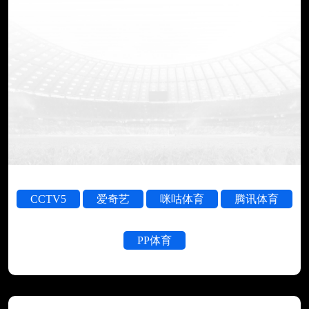
CCTV5
爱奇艺
咪咕体育
腾讯体育
PP体育