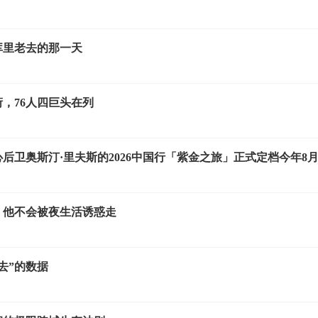
库里老去的那一天
，76人四巨头在列
后卫奥斯汀·里夫斯的2026中国行「紫金之旅」正式定档今年8
，他不会被夜生活诱惑走
去”的数据