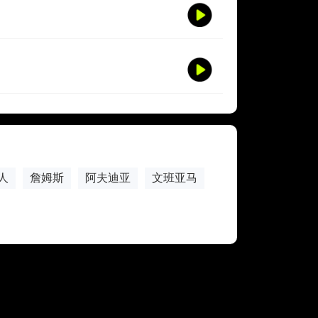
人
詹姆斯
阿夫迪亚
文班亚马