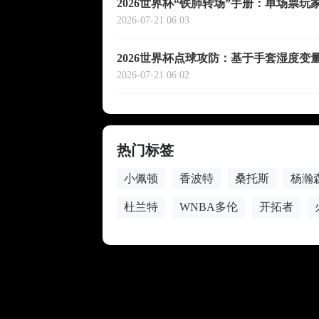
2026世界杯“铁肺转场”手册：单场票
2026-07-21 06:03
2026世界杯点球攻防：基于手套湿度
2026-07-21 06:02
热门标签
小佩顿
香波特
桑托斯
杨瀚
杜兰特
WNBA多伦
开拓者