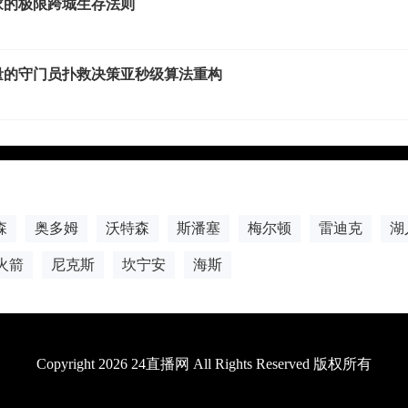
玩家的极限跨城生存法则
变量的守门员扑救决策亚秒级算法重构
森
奥多姆
沃特森
斯潘塞
梅尔顿
雷迪克
湖
火箭
尼克斯
坎宁安
海斯
Copyright 2026 24直播网 All Rights Reserved 版权所有