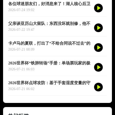
各位球迷朋友们，好消息来了！湖人核心后卫
奥斯汀·里夫斯的2026中国行「紫金之旅」正
2026-07-24 19:02
式定档今年8月
父亲谈亚历山大留队：东西没坏就别修，他不
会被夜生活诱惑走
2026-07-22 19:47
卡卢马的夏联，打出了“不给合同说不过去”的
数据
2026-07-21 08:09
2026世界杯“铁肺转场”手册：单场票玩家的极
限跨城生存法则
2026-07-21 06:03
2026世界杯点球攻防：基于手套湿度变量的守
门员扑救决策亚秒级算法重构
2026-07-21 06:02