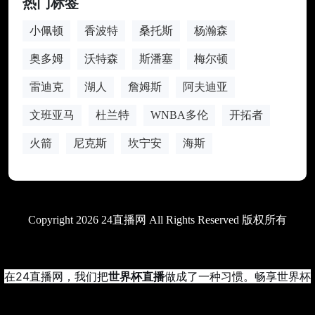
热门标签
小佩顿
香波特
桑托斯
杨瀚森
奥多姆
沃特森
斯潘塞
梅尔顿
雷迪克
湖人
詹姆斯
阿夫迪亚
文班亚马
杜兰特
WNBA多伦
开拓者
火箭
尼克斯
坎宁安
海斯
Copyright 2026 24直播网 All Rights Reserved 版权所有
在24直播网，我们把
世界杯直播
做成了一种习惯。畅享世界杯