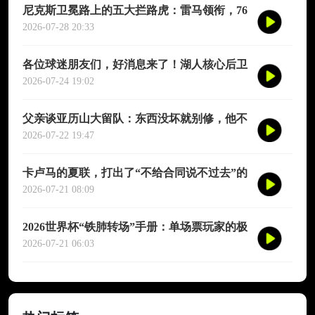
尼克斯卫冕路上的五大拦路虎：雷马领衔，76
人四巨头在列
2026-07-28 20:33
各位球迷朋友们，好消息来了！湖人核心后卫
奥斯汀·里夫斯的2026中国行「紫金之旅」正
2026-07-24 19:02
式定档今年8月
父亲谈亚历山大留队：东西没坏就别修，他不
会被夜生活诱惑走
2026-07-22 19:47
卡卢马的夏联，打出了“不给合同说不过去”的
数据
2026-07-21 08:09
2026世界杯“铁肺转场”手册：单场票玩家的极
限跨城生存法则
2026-07-21 06:03