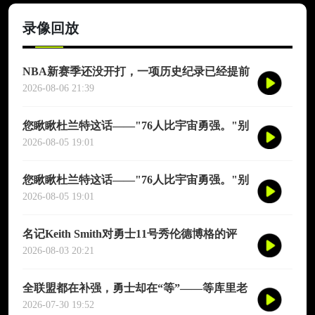
录像回放
NBA新赛季还没开打，一项历史纪录已经提前
诞生——英国篮球俱乐部伦敦雄狮将首次站上
2026-08-06 21:39
NBA季前赛的舞台
您瞅瞅杜兰特这话——"76人比宇宙勇强。"别
觉得他是谦虚或者脑子进水了，我给您掰开了
2026-08-05 19:01
揉碎了翻译成大白话
您瞅瞅杜兰特这话——"76人比宇宙勇强。"别
觉得他是谦虚或者脑子进水了，我给您掰开了
2026-08-05 19:01
揉碎了翻译成大白话
名记Keith Smith对勇士11号秀伦德博格的评
价，用词非常精准。他说伦德博格是夏联最耀
2026-08-03 20:21
眼的球员之一
全联盟都在补强，勇士却在“等”——等库里老
去的那一天
2026-07-30 19:52