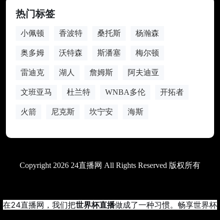
热门标签
小佩顿
香波特
桑托斯
杨瀚森
奥多姆
沃特森
斯潘塞
梅尔顿
雷迪克
湖人
詹姆斯
阿夫迪亚
文班亚马
杜兰特
WNBA多伦
开拓者
火箭
尼克斯
坎宁安
海斯
Copyright 2026 24直播网 All Rights Reserved 版权所有
在24直播网，我们把
世界杯直播
做成了一种习惯。畅享世界杯