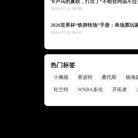
卡卢马的夏联，打出了“不给合同说不过
2026-07-21 08:09
2026世界杯“铁肺转场”手册：单场票
2026-07-21 06:03
热门标签
小佩顿
香波特
桑托斯
杨瀚
杜兰特
WNBA多伦
开拓者