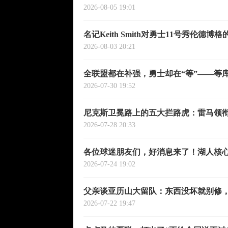
2026-08-05 19:01
名记Keith Smith对勇士11号秀
2026-08-03 20:21
全联盟都在补强，勇士却在“等”——等
2026-07-30 19:52
尼克斯卫冕路上的五大拦路虎：雷马领衔
2026-07-28 20:33
各位球迷朋友们，好消息来了！湖人核心
2026-07-24 19:02
父亲谈亚历山大留队：东西没坏就别修
2026-07-22 19:47