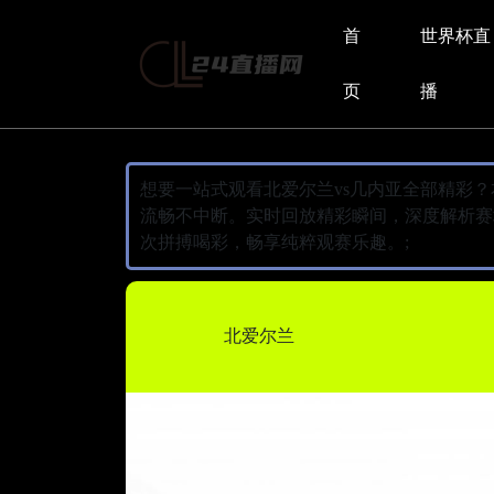
首
世界杯直
页
播
想要一站式观看北爱尔兰vs几内亚全部精彩？本
流畅不中断。实时回放精彩瞬间，深度解析赛
次拼搏喝彩，畅享纯粹观赛乐趣。;
北爱尔兰