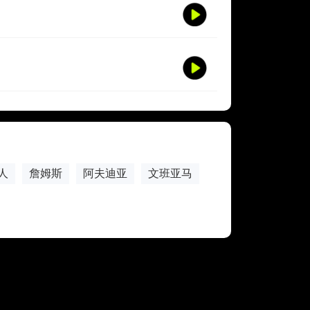
人
詹姆斯
阿夫迪亚
文班亚马