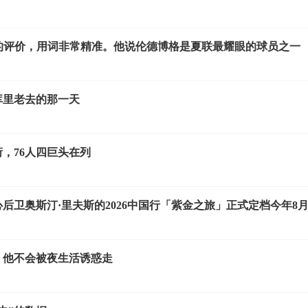
伦德博格的评价，用词非常精准。他说伦德博格是夏联最耀眼的球员之一
库里老去的那一天
，76人四巨头在列
后卫奥斯汀·里夫斯的2026中国行「紫金之旅」正式定档今年8
，他不会被夜生活诱惑走