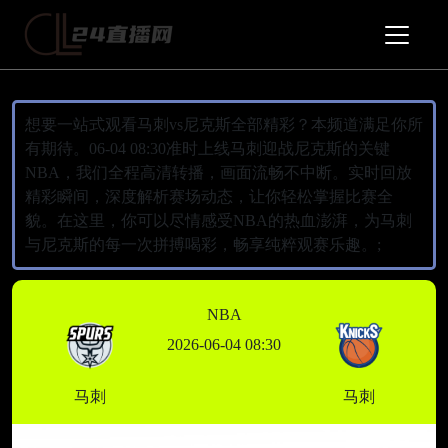
想要一站式观看马刺vs尼克斯全部精彩？本频道满足你所
有期待。06-04 08:30准时上线马刺迎战尼克斯的关键
NBA，我们全程高清转播，画面流畅不中断。实时回放
精彩瞬间，深度解析赛场动态，让你轻松掌握比赛全
貌。在这里，你可以尽情感受NBA的热血澎湃，为马刺
与尼克斯的每一次拼搏喝彩，畅享纯粹观赛乐趣。;
NBA
2026-06-04 08:30
马刺
马刺