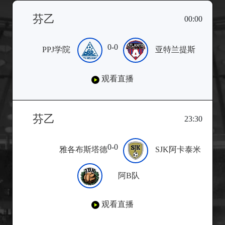
芬乙
00:00
0-0
PPJ学院
亚特兰提斯
观看直播
芬乙
23:30
0-0
雅各布斯塔德
SJK阿卡泰米
阿B队
观看直播