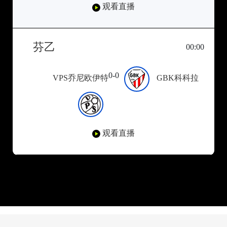
观看直播
芬乙
00:00
0-0
VPS乔尼欧伊特
GBK科科拉
观看直播