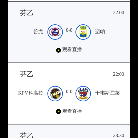
芬乙
22:00
0-0
普尤
迈帕
观看直播
芬乙
22:00
0-0
KPV科高拉
于韦斯屈莱
观看直播
芬乙
23:30