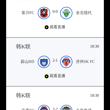
0-0
富川FC
全北现代
观看直播
韩K联
18:30
2-1
蔚山HD
济州SK FC
观看直播
韩K联
18:30
2-2