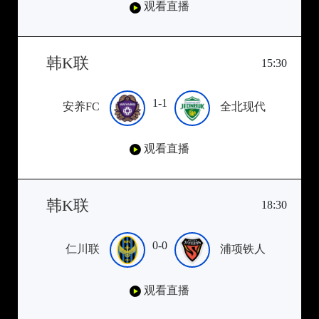
观看直播
韩K联
15:30
1-1
安养FC
全北现代
观看直播
韩K联
18:30
0-0
仁川联
浦项铁人
观看直播