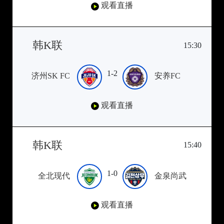
观看直播
韩K联
15:30
1-2
济州SK FC
安养FC
观看直播
韩K联
15:40
1-0
全北现代
金泉尚武
观看直播