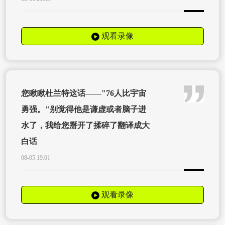
观看录像
您瞅瞅杜兰特这话——"76人比宇宙
勇强。"别觉得他是谦虚或者脑子进
水了，我给您掰开了揉碎了翻译成大
白话
08-05 19:01
观看录像