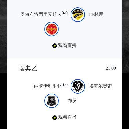
0-0
奥雷布洛西里安斯卡
FF林度
观看直播
瑞典乙
21:00
0-0
纳卡伊利里亚
埃克尔奥雷
布罗
观看直播