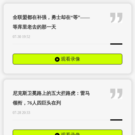
全联盟都在补强，勇士却在“等”——
等库里老去的那一天
07-30 19:52
观看录像
尼克斯卫冕路上的五大拦路虎：雷马
领衔，76人四巨头在列
07-28 20:33
观看录像