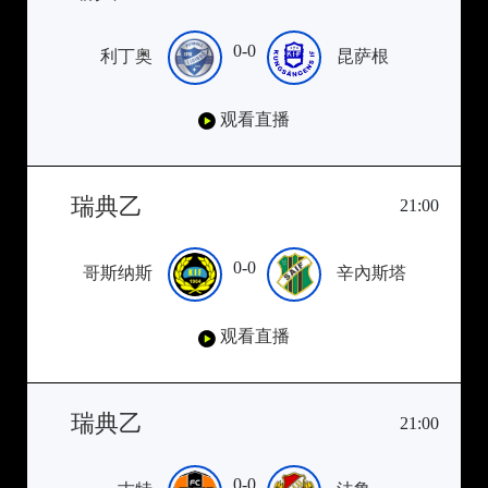
0-0
利丁奥
昆萨根
观看直播
瑞典乙
21:00
0-0
哥斯纳斯
辛內斯塔
观看直播
瑞典乙
21:00
0-0