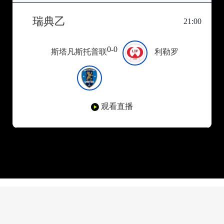
瑞典乙
21:00
0-0
斯塔凡斯托普联
利勒罗
观看直播