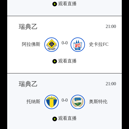
观看直播
瑞典乙
21:00
0-0
阿拉佛斯
史卡拉FC
观看直播
瑞典乙
21:00
0-0
托纳斯
奥斯特伦
观看直播