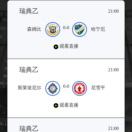
瑞典乙
21:00
0-0
森姆比
哈宁厄
观看直播
瑞典乙
21:00
0-0
斯莱坡尼尔
尼雪平
观看直播
瑞典乙
21:00