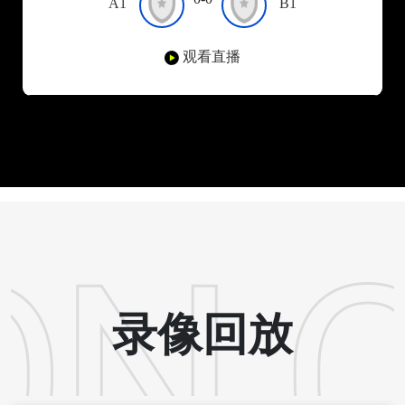
A1
B1
观看直播
录像回放