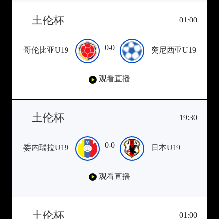
土伦杯
01:00
0-0
哥伦比亚U19
突尼西亚U19
观看直播
土伦杯
19:30
0-0
委内瑞拉U19
日本U19
观看直播
土伦杯
01:00