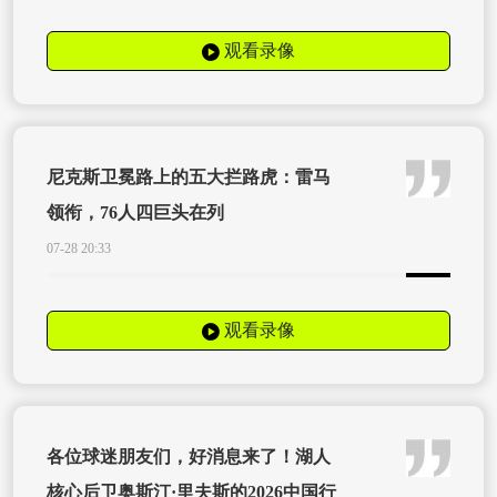
观看录像
尼克斯卫冕路上的五大拦路虎：雷马
领衔，76人四巨头在列
07-28 20:33
观看录像
各位球迷朋友们，好消息来了！湖人
核心后卫奥斯汀·里夫斯的2026中国行