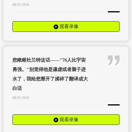
08-05 19:01
观看录像
您瞅瞅杜兰特这话——"76人比宇宙
勇强。"别觉得他是谦虚或者脑子进
水了，我给您掰开了揉碎了翻译成大
白话
08-05 19:01
观看录像