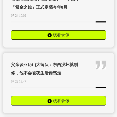
「紫金之旅」正式定档今年8月
07-24 19:02
观看录像
父亲谈亚历山大留队：东西没坏就别
修，他不会被夜生活诱惑走
07-22 19:47
观看录像