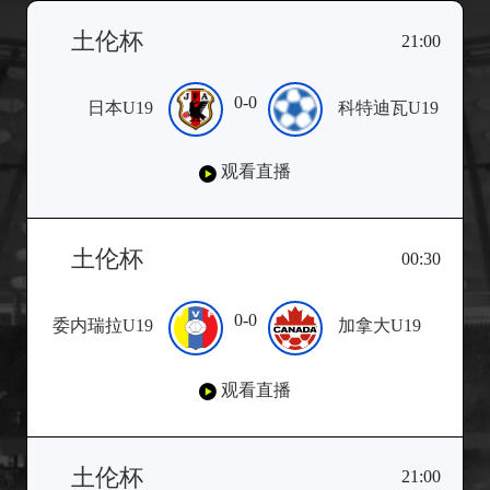
土伦杯
21:00
0-0
日本U19
科特迪瓦U19
观看直播
土伦杯
00:30
0-0
委内瑞拉U19
加拿大U19
观看直播
土伦杯
21:00