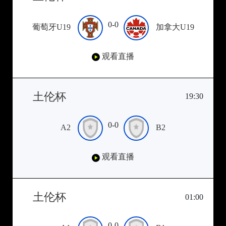
0-0
葡萄牙U19
加拿大U19
观看直播
土伦杯
19:30
0-0
A2
B2
观看直播
土伦杯
01:00
0-0