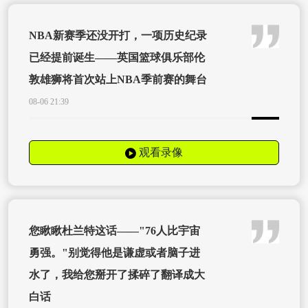
NBA新赛季还没开打，一项历史纪录
已经提前诞生——英国篮球俱乐部伦
敦雄狮将首次站上NBA季前赛的舞台
08-06 21:39
观看录像
您瞅瞅杜兰特这话——"76人比宇宙
勇强。"别觉得他是谦虚或者脑子进
水了，我给您掰开了揉碎了翻译成大
白话