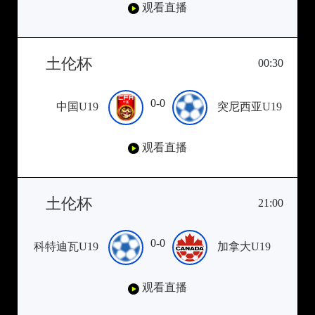
观看直播
土伦杯
00:30
0-0
中国U19
突尼西亚U19
观看直播
土伦杯
21:00
0-0
科特迪瓦U19
加拿大U19
观看直播