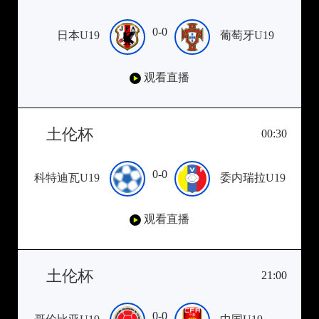
0-0
日本U19
葡萄牙U19
观看直播
土伦杯
00:30
0-0
科特迪瓦U19
委内瑞拉U19
观看直播
土伦杯
21:00
0-0