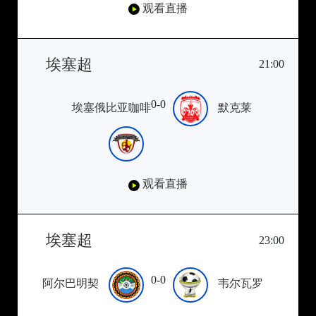
观看直播
埃塞超
21:00
0-0
埃塞俄比亚咖啡
默克莱
观看直播
埃塞超
23:00
0-0
阿尔巴明契
韦尔瓦罗