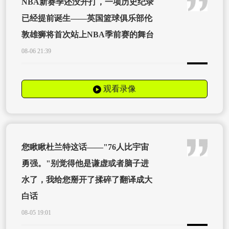
NBA新赛季还没开打，一项历史纪录
已经提前诞生——英国篮球俱乐部伦
敦雄狮将首次站上NBA季前赛的舞台
08-06 21:39
观看录像
您瞅瞅杜兰特这话——"76人比宇宙
勇强。"别觉得他是谦虚或者脑子进
水了，我给您掰开了揉碎了翻译成大
白话
08-05 19:01