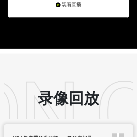
观看直播
录像回放