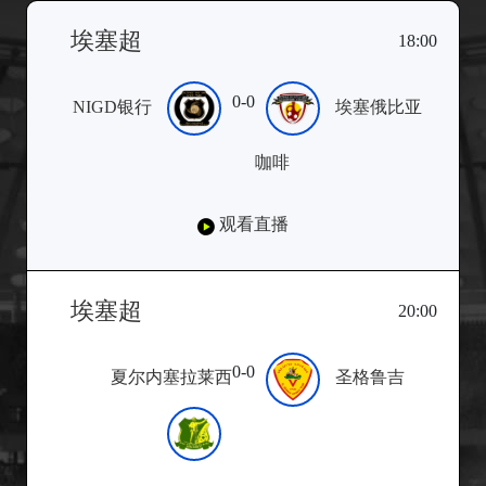
埃塞超
18:00
0-0
NIGD银行
埃塞俄比亚
咖啡
观看直播
埃塞超
20:00
0-0
夏尔内塞拉莱西
圣格鲁吉