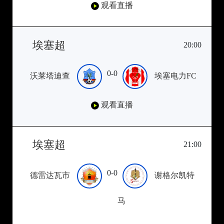
观看直播
埃塞超
20:00
0-0
沃莱塔迪查
埃塞电力FC
观看直播
埃塞超
21:00
0-0
德雷达瓦市
谢格尔凯特
马