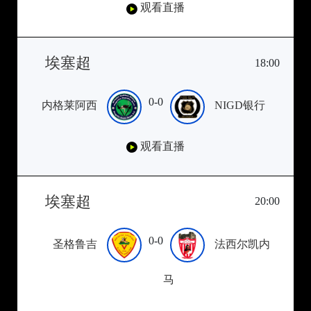
观看直播
埃塞超
18:00
0-0
内格莱阿西
NIGD银行
观看直播
埃塞超
20:00
0-0
圣格鲁吉
法西尔凯内
马