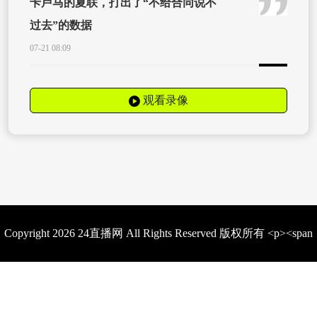
卡卢马的夏联，打出了“不给合同说不
过去”的数据
07-21 08:09
观看录像
Copyright 2026 24直播网 All Rights Reserved 版权所有 <p><span
style="color: rgb(15, 17, 21); font-family: quote-cjk-patch, Inter,