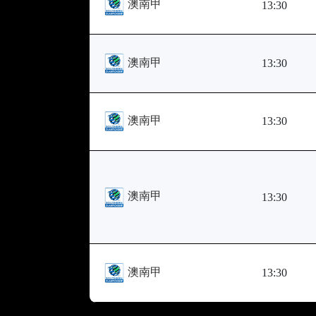
澳南甲
13:30
澳南甲
13:30
澳南甲
13:30
澳南甲
13:30
澳南甲
13:30