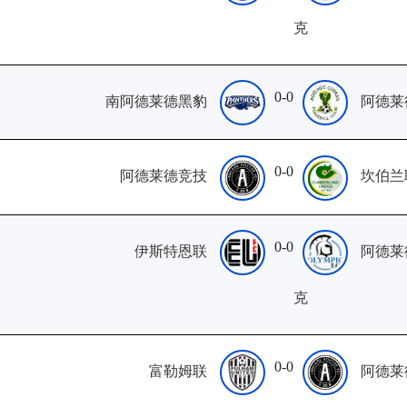
克
0-0
南阿德莱德黑豹
阿德莱
0-0
阿德莱德竞技
坎伯兰
0-0
伊斯特恩联
阿德莱
克
0-0
富勒姆联
阿德莱