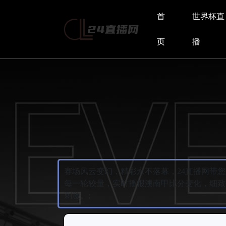
首
世界杯直
页
播
赛场风云变幻，精彩永不落幕，24直播网带
每一轮较量，实时播报澳南甲比分变化，细致
刺激。;