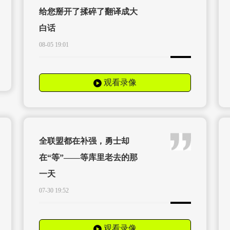
给您掰开了揉碎了翻译成大
白话
08-05 19:01
观看录像
全联盟都在补强，勇士却
在“等”——等库里老去的那
一天
07-30 19:52
观看录像