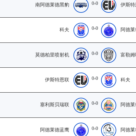
0-0
南阿德莱德黑豹
伊斯特
0-0
科夫
阿德莱
0-0
莫德柏里喷射机
富勒姆
0-0
伊斯特恩联
科夫
0-0
塞利斯贝瑞联
阿德莱
0-0
阿德莱德蓝鹰
阿德莱