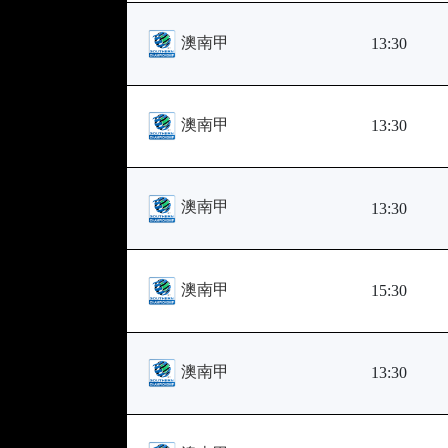
澳南甲
13:30
澳南甲
13:30
澳南甲
13:30
澳南甲
15:30
澳南甲
13:30