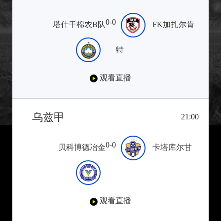
0-0
塔什干棉农B队
FK加扎尔肯
特
观看直播
乌兹甲
21:00
0-0
贝科博德冶金
卡塔库尔甘
观看直播