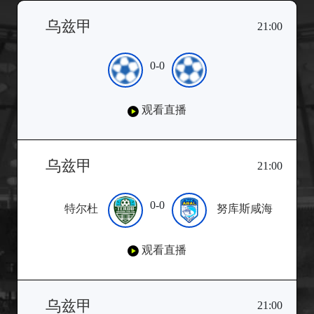
乌兹甲
21:00
0-0
观看直播
乌兹甲
21:00
0-0
特尔杜
努库斯咸海
观看直播
乌兹甲
21:00