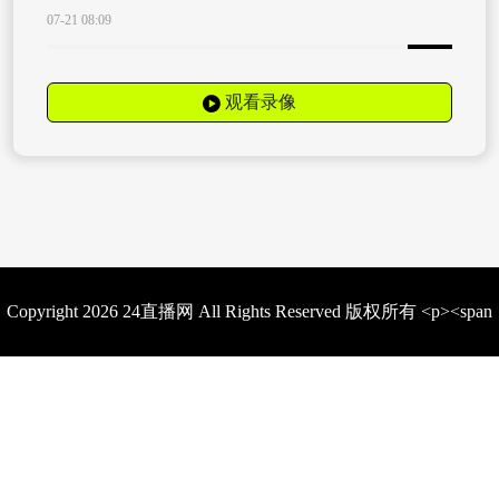
07-21 08:09
观看录像
Copyright 2026 24直播网 All Rights Reserved 版权所有 <p><span
style="color: rgb(15, 17, 21); font-family: quote-cjk-patch, Inter,
system-ui, -apple-system, BlinkMacSystemFont, &quot;Segoe