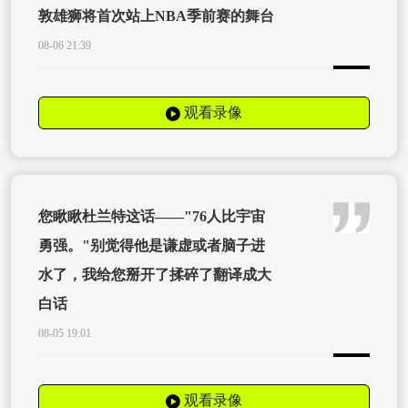
敦雄狮将首次站上NBA季前赛的舞台
08-06 21:39
观看录像
您瞅瞅杜兰特这话——"76人比宇宙
勇强。"别觉得他是谦虚或者脑子进
水了，我给您掰开了揉碎了翻译成大
白话
08-05 19:01
观看录像