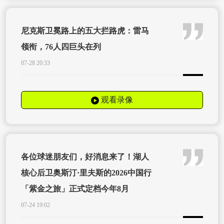
尼克斯卫冕路上的五大拦路虎：雷马
领衔，76人四巨头在列
07-28 20:33
观看录像
各位球迷朋友们，好消息来了！湖人
核心后卫奥斯汀·里夫斯的2026中国行
「紫金之旅」正式定档今年8月
07-24 19:02