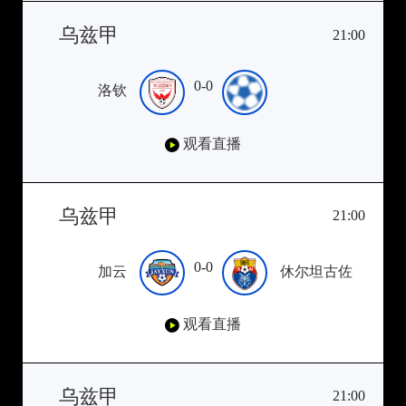
乌兹甲
21:00
0-0
洛钦
观看直播
乌兹甲
21:00
0-0
加云
休尔坦古佐
观看直播
乌兹甲
21:00