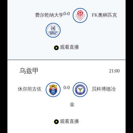
0-0
费尔乾纳大学
FK奧林匹克
观看直播
乌兹甲
21:00
0-0
休尔坦古佐
贝科博德冶
金
观看直播