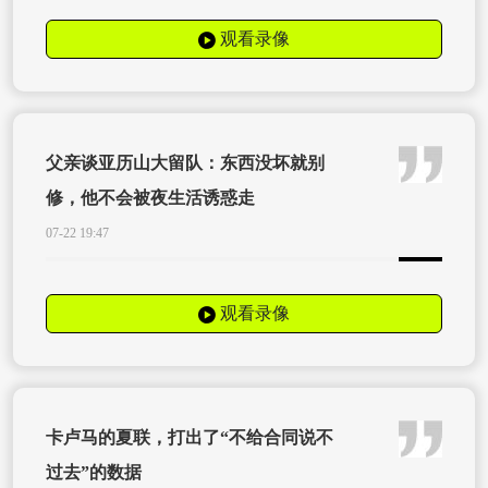
观看录像
父亲谈亚历山大留队：东西没坏就别
修，他不会被夜生活诱惑走
07-22 19:47
观看录像
卡卢马的夏联，打出了“不给合同说不
过去”的数据